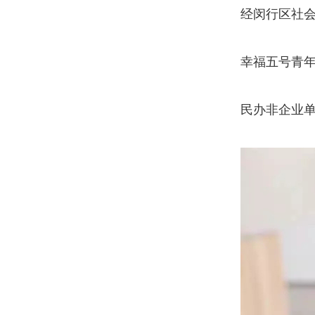
经闵行区社
幸福五号青
民办非企业