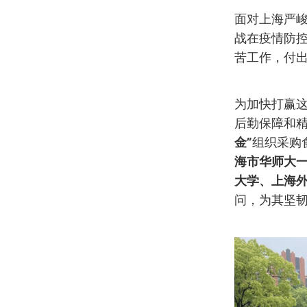
面对上海严
战在疫情防
苦工作，付
为加快打赢
后勤保障和精
金”
组织采购
海市华师大
大学
、上海外
问，为其坚