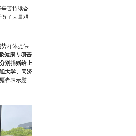
辞辛苦持续奋
延做了大量艰
弱势群体提供
吸健康专项基
分别捐赠给上
通大学
、
同济
愿者表示慰