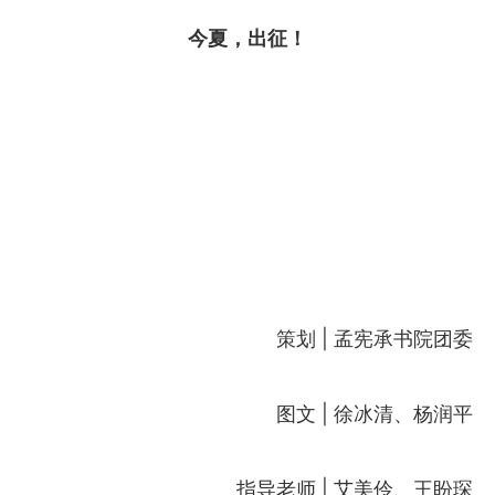
今夏，出征！
策划 | 孟宪承书院团委
图文 | 徐冰清、杨润平
指导老师 | 艾美伶、王盼琛