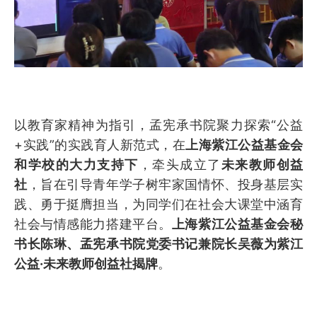
以教育家精神为指引，孟宪承书院聚力探索“公益
+实践”的实践育人新范式，在
上海紫江公益基金会
和学校的大力支持下
，牵头成立了
未来教师创益
社
，旨在引导青年学子树牢家国情怀、投身基层实
践、勇于挺膺担当，为同学们在社会大课堂中涵育
社会与情感能力搭建平台。
上海紫江公益基金会秘
书长陈琳、孟宪承书院党委书记兼院长吴薇为紫江
公益·未来教师创益社揭牌
。