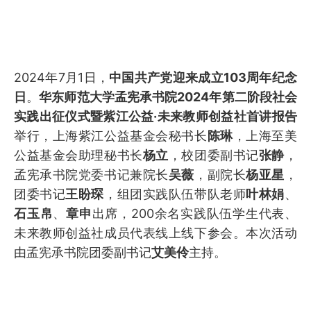
2024年7月1日，
中国共产党迎来成立103周年纪念
日
。
华东师范大学孟宪承书院2024年第二阶段社会
实践出征仪式暨紫江公益·未来教师创益社首讲报告
举行，上海紫江公益基金会秘书长
陈琳
，上海至美
公益基金会助理秘书长
杨立
，校团委副书记
张静
，
孟宪承书院党委书记兼院长
吴薇
，副院长
杨亚星
，
团委书记
王盼琛
，组团实践队伍带队老师
叶林娟
、
石玉帛
、
章申
出席，200余名实践队伍学生代表、
未来教师创益社成员代表线上线下参会。本次活动
由孟宪承书院团委副书记
艾美伶
主持。