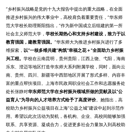
“乡村振兴战略是党的十九大报告中提出的重大战略，在全面
推进乡村振兴的伟大事业中，高校肩负着重要责任，”华东师
范大学校长助理斯阳指出，“作为新中国成立后组建的第一所
社会主义师范大学，
学校长期热心和支持乡村建设，致力于以
教育强国，建教育强国。
”华东师大为推进乡村振兴进行了多
维探索，
以“一核多维共建”构筑“幸福之花＋”全面助力乡村振
兴工程。
学校在云南昆明，贵州贵阳，江西上饶、弋阳，海南
乐东、澄迈等地区打造华东师大系列附属学校，同时，面向云
南、贵州、四川、新疆等中西部地区开展了形式多样、内容丰
富的重点帮扶项目。上海市民政局职业社会工作和志愿服务处
处长张静对
华东师范大学在乡村振兴领域所做的贡献及以“公
益育人”为导向的人才培养方式给予了高度评价
。她指出，高
校助力乡村振兴公益项目在上海“公益之城”建设中起到示范作
用。希望以此次活动为契机，各机构、企业、高校间能够加强
联系、共享资源、凝成合力，促进更多社会力量加入到高校助